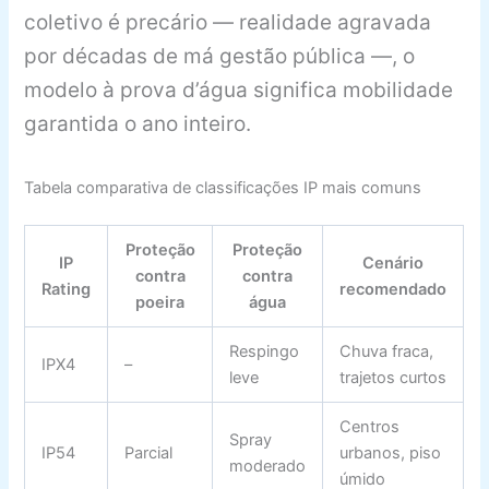
coletivo é precário — realidade agravada
por décadas de má gestão pública —, o
modelo à prova d’água significa mobilidade
garantida o ano inteiro.
Tabela comparativa de classificações IP mais comuns
Proteção
Proteção
IP
Cenário
contra
contra
Rating
recomendado
poeira
água
Respingo
Chuva fraca,
IPX4
–
leve
trajetos curtos
Centros
Spray
IP54
Parcial
urbanos, piso
moderado
úmido