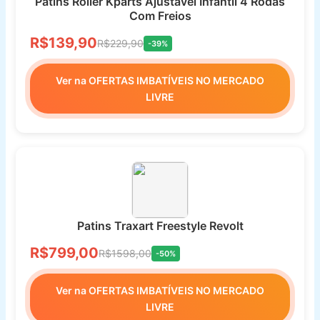
Patins Roller Kparts Ajustável Infantil 4 Rodas
Com Freios
R$139,90
R$229,90
-39%
Ver na OFERTAS IMBATÍVEIS NO MERCADO
LIVRE
Patins Traxart Freestyle Revolt
R$799,00
R$1598,00
-50%
Ver na OFERTAS IMBATÍVEIS NO MERCADO
LIVRE