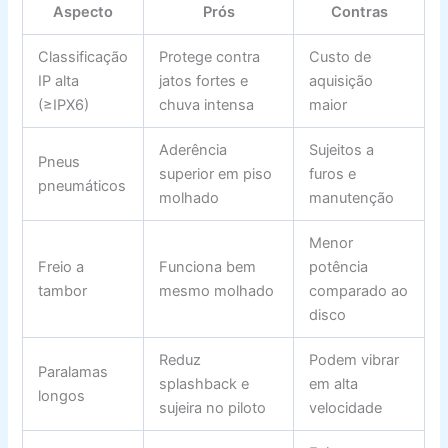
Aspecto
Prós
Contras
Classificação
Protege contra
Custo de
IP alta
jatos fortes e
aquisição
(≥IPX6)
chuva intensa
maior
Aderência
Sujeitos a
Pneus
superior em piso
furos e
pneumáticos
molhado
manutenção
Menor
Freio a
Funciona bem
potência
tambor
mesmo molhado
comparado ao
disco
Reduz
Podem vibrar
Paralamas
splashback e
em alta
longos
sujeira no piloto
velocidade