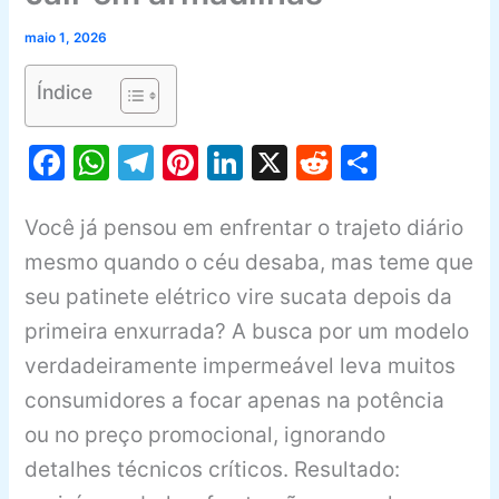
maio 1, 2026
Índice
F
W
T
Pi
Li
X
R
S
a
h
el
nt
n
e
h
c
at
e
er
k
d
ar
Você já pensou em enfrentar o trajeto diário
e
s
gr
e
e
di
e
mesmo quando o céu desaba, mas teme que
b
A
a
st
dI
t
seu patinete elétrico vire sucata depois da
primeira enxurrada? A busca por um modelo
o
p
m
n
verdadeiramente impermeável leva muitos
o
p
consumidores a focar apenas na potência
k
ou no preço promocional, ignorando
detalhes técnicos críticos. Resultado: