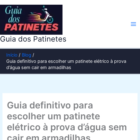
Ir
para
o
conteúdo
Guia dos Patinetes
Início
Blog
Guia definitivo para escolher um patinete elétrico à prova
d’água sem cair em armadilhas
Guia definitivo para
escolher um patinete
elétrico à prova d’água sem
cair em armadilhas