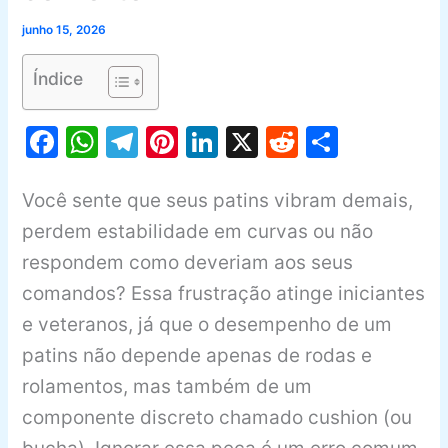
junho 15, 2026
Índice
F
W
T
Pi
Li
X
R
S
a
h
el
nt
n
e
h
c
at
e
er
k
d
ar
Você sente que seus patins vibram demais,
e
s
gr
e
e
di
e
perdem estabilidade em curvas ou não
b
A
a
st
dI
t
respondem como deveriam aos seus
comandos? Essa frustração atinge iniciantes
o
p
m
n
e veteranos, já que o desempenho de um
o
p
patins não depende apenas de rodas e
k
rolamentos, mas também de um
componente discreto chamado cushion (ou