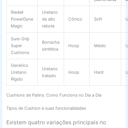
Riedell
Uretano
PowerDyne
de alto
Cônico
Soft
U
Magic
rebote
Sure-Grip
Borracha
Super
Hoop
Médio
U
sintética
Cushions
Genérico
Uretano
Uretano
Hoop
Hard
U
tratado
Rígido
Cushions de Patins: Como Funciona no Dia a Dia
Tipos de Cushion e suas funcionalidades
Existem quatro variações principais no