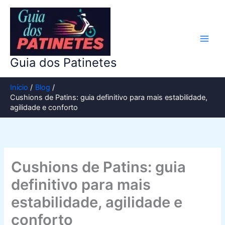
Ir
para
o
conteúdo
Guia dos Patinetes
Início
Blog
Cushions de Patins: guia definitivo para mais estabilidade,
agilidade e conforto
Cushions de Patins: guia
definitivo para mais
estabilidade, agilidade e
conforto