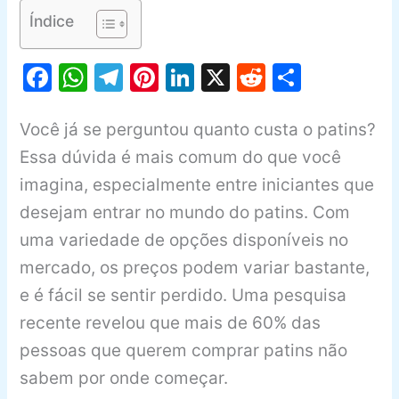
Índice
F
W
T
Pi
Li
X
R
S
a
h
el
nt
n
e
h
c
at
e
er
k
d
ar
Você já se perguntou quanto custa o patins?
e
s
gr
e
e
di
e
Essa dúvida é mais comum do que você
b
A
a
st
dI
t
imagina, especialmente entre iniciantes que
desejam entrar no mundo do patins. Com
o
p
m
n
uma variedade de opções disponíveis no
o
p
mercado, os preços podem variar bastante,
k
e é fácil se sentir perdido. Uma pesquisa
recente revelou que mais de 60% das
pessoas que querem comprar patins não
sabem por onde começar.