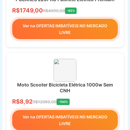
R$1749,00
R$4999,00
-65%
Ver na OFERTAS IMBATÍVEIS NO MERCADO
LIVRE
Moto Scooter Bicicleta Elétrica 1000w Sem
CNH
R$8,92
R$12989,00
-100%
Ver na OFERTAS IMBATÍVEIS NO MERCADO
LIVRE