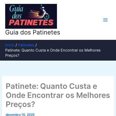
Ir
para
o
conteúdo
Guia dos Patinetes
Início
Patinetes
Patinete: Quanto Custa e Onde Encontrar os Melhores
Preços?
Patinete: Quanto Custa e
Onde Encontrar os Melhores
Preços?
dezembro 10, 2025