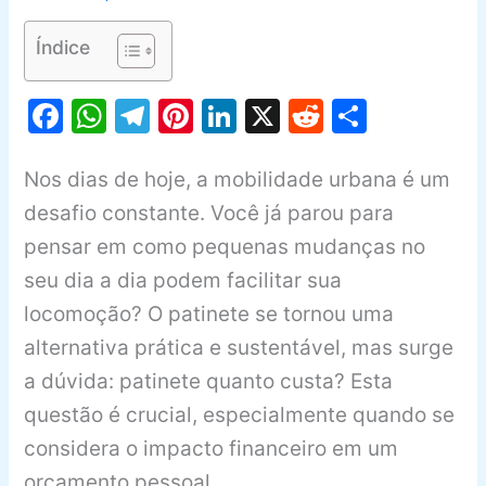
Índice
F
W
T
Pi
Li
X
R
S
a
h
el
nt
n
e
h
c
at
e
er
k
d
ar
Nos dias de hoje, a mobilidade urbana é um
e
s
gr
e
e
di
e
desafio constante. Você já parou para
b
A
a
st
dI
t
pensar em como pequenas mudanças no
seu dia a dia podem facilitar sua
o
p
m
n
locomoção? O patinete se tornou uma
o
p
alternativa prática e sustentável, mas surge
k
a dúvida: patinete quanto custa? Esta
questão é crucial, especialmente quando se
considera o impacto financeiro em um
orçamento pessoal.