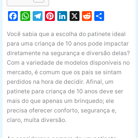
F
W
T
Pi
Li
X
R
S
a
h
el
nt
n
e
h
c
at
e
er
k
d
ar
Você sabia que a escolha do patinete ideal
e
s
gr
e
e
di
e
para uma criança de 10 anos pode impactar
b
A
a
st
dI
t
diretamente na segurança e diversão delas?
Com a variedade de modelos disponíveis no
o
p
m
n
mercado, é comum que os pais se sintam
o
p
perdidos na hora de decidir. Afinal, um
k
patinete para criança de 10 anos deve ser
mais do que apenas um brinquedo; ele
precisa oferecer conforto, segurança e,
claro, muita diversão.