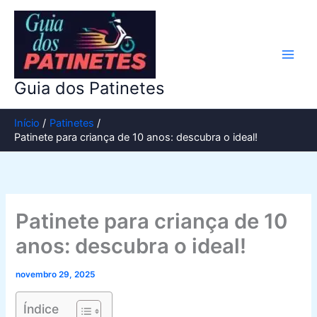
Ir
para
o
conteúdo
Guia dos Patinetes
Início
Patinetes
Patinete para criança de 10 anos: descubra o ideal!
Patinete para criança de 10
anos: descubra o ideal!
novembro 29, 2025
Índice