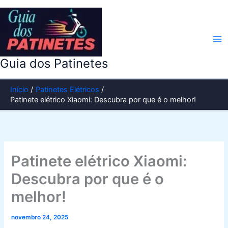
Ir
para
o
conteúdo
Guia dos Patinetes
Início
Patinetes Elétricos
Patinete elétrico Xiaomi: Descubra por que é o melhor!
Patinete elétrico Xiaomi:
Descubra por que é o
melhor!
novembro 24, 2025