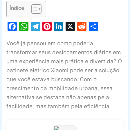
Índice
F
W
T
Pi
Li
X
R
S
a
h
el
nt
n
e
h
c
at
e
er
k
d
ar
Você já pensou em como poderia
e
s
gr
e
e
di
e
transformar seus deslocamentos diários em
b
A
a
st
dI
t
uma experiência mais prática e divertida? O
patinete elétrico Xiaomi pode ser a solução
o
p
m
n
que você estava buscando. Com o
o
p
crescimento da mobilidade urbana, essa
k
alternativa se destaca não apenas pela
facilidade, mas também pela eficiência.