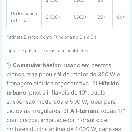
2.000
1.200
35
Performance
2.000+
1.500+
35+
80+
extrema
Patinete Elétrico Como Funciona no Dia a Dia
Tipos de patinete e suas funcionalidades
1)
Commuter básico
: usado em centros
planos, traz pneu sólido, motor de 350 W e
frenagem elétrica regenerativa. 2)
Híbrido
urbano
: pneus infláveis de 10″, dupla
suspensão moderada e 500 W, ideal para
ciclovias irregulares. 3)
All-terrain
: rodas 11″
com cravos, amortecedor hidráulico e
motores duplos acima de 1.000 W, capazes