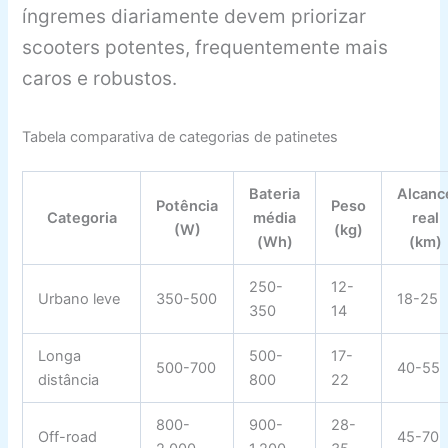
íngremes diariamente devem priorizar
scooters potentes, frequentemente mais
caros e robustos.
Tabela comparativa de categorias de patinetes
Bateria
Alcanc
Potência
Peso
Categoria
média
real
(W)
(kg)
(Wh)
(km)
250-
12-
Urbano leve
350-500
18-25
350
14
Longa
500-
17-
500-700
40-55
distância
800
22
800-
900-
28-
Off-road
45-70