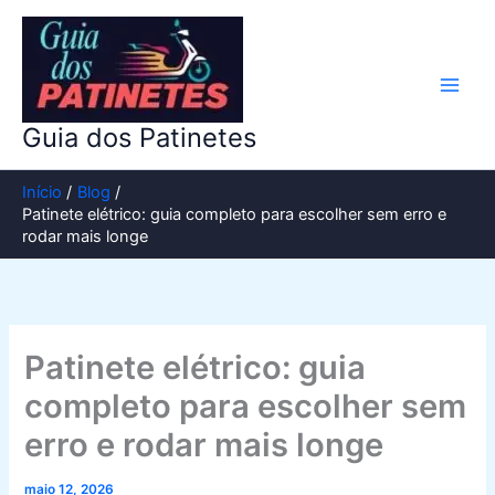
Ir
para
o
conteúdo
Guia dos Patinetes
Início
Blog
Patinete elétrico: guia completo para escolher sem erro e
rodar mais longe
Patinete elétrico: guia
completo para escolher sem
erro e rodar mais longe
maio 12, 2026