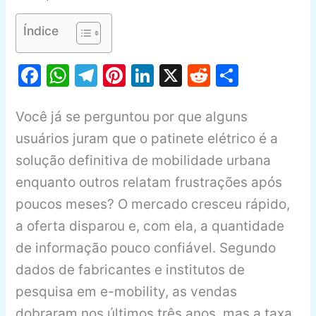
Índice
F
W
T
Pi
Li
X
R
S
a
h
el
nt
n
e
h
c
at
e
er
k
d
ar
Você já se perguntou por que alguns
e
s
gr
e
e
di
e
usuários juram que o patinete elétrico é a
b
A
a
st
dI
t
solução definitiva de mobilidade urbana
enquanto outros relatam frustrações após
o
p
m
n
poucos meses? O mercado cresceu rápido,
o
p
a oferta disparou e, com ela, a quantidade
k
de informação pouco confiável. Segundo
dados de fabricantes e institutos de
pesquisa em e-mobility, as vendas
dobraram nos últimos três anos, mas a taxa