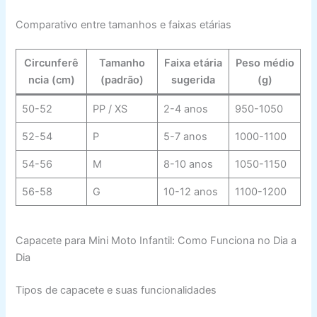
Comparativo entre tamanhos e faixas etárias
Circunferê
Tamanho
Faixa etária
Peso médio
ncia (cm)
(padrão)
sugerida
(g)
50-52
PP / XS
2-4 anos
950-1050
52-54
P
5-7 anos
1000-1100
54-56
M
8-10 anos
1050-1150
56-58
G
10-12 anos
1100-1200
Capacete para Mini Moto Infantil: Como Funciona no Dia a
Dia
Tipos de capacete e suas funcionalidades