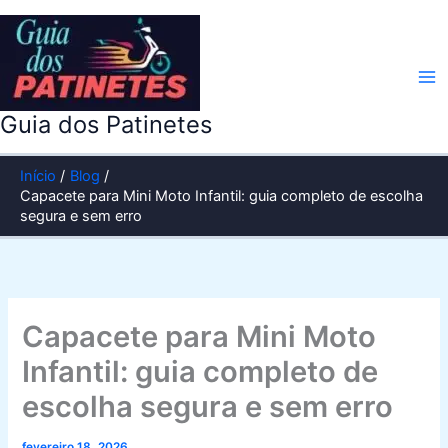
Ir
para
o
conteúdo
Guia dos Patinetes
Início
Blog
Capacete para Mini Moto Infantil: guia completo de escolha
segura e sem erro
Capacete para Mini Moto
Infantil: guia completo de
escolha segura e sem erro
fevereiro 18, 2026