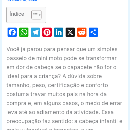
Índice
F
W
T
Pi
Li
X
R
S
a
h
el
nt
n
e
h
c
at
e
er
k
d
ar
Você já parou para pensar que um simples
e
s
gr
e
e
di
e
passeio de mini moto pode se transformar
b
A
a
st
dI
t
em dor de cabeça se o capacete não for o
ideal para a criança? A dúvida sobre
o
p
m
n
tamanho, peso, certificação e conforto
o
p
costuma travar muitos pais na hora da
k
compra e, em alguns casos, o medo de errar
leva até ao adiamento da atividade. Essa
preocupação faz sentido: a cabeça infantil é